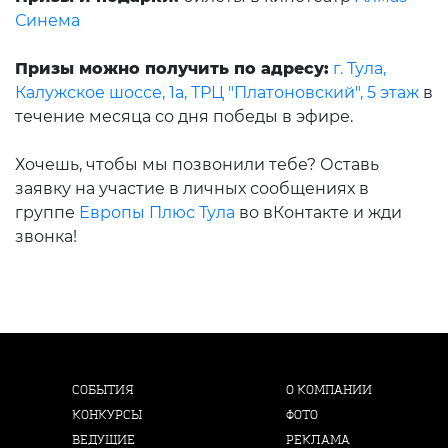
Синема
Призы можно получить по адресу:
г. Тула,
Калужское шоссе, 1а, ТРЦ "Платоновский", 5 этаж
в
течение месяца со дня победы в эфире.
Хочешь, чтобы мы позвонили тебе? Оставь
заявку на участие в личных сообщениях в
группе
Европы Плюс Тула
во вКонтакте и жди
звонка!
СОБЫТИЯ
О КОМПАНИИ
КОНКУРСЫ
ФОТО
ВЕДУЩИЕ
РЕКЛАМА