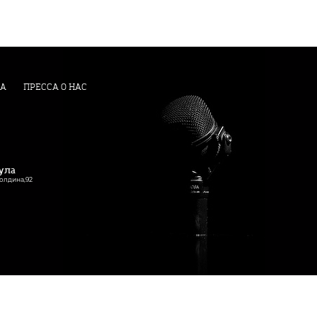
А
ПРЕССА О НАС
Тула
Болдина,92