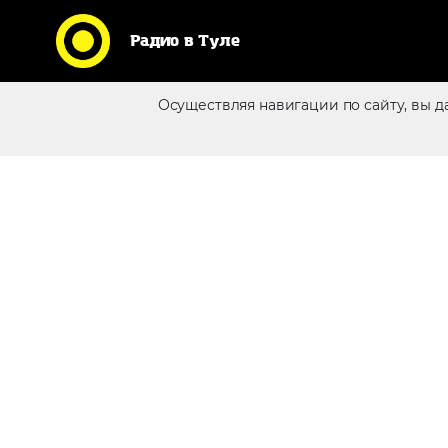
Радио в Туле
Кликни по логотипу любимой
Осуществляя навигации по сайту, вы д
станции и слушай радио
Реклама в эфире
online