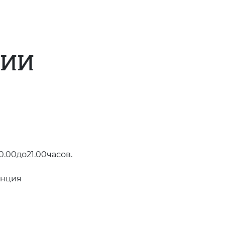
ТИИ
.00до21.00часов.
инция