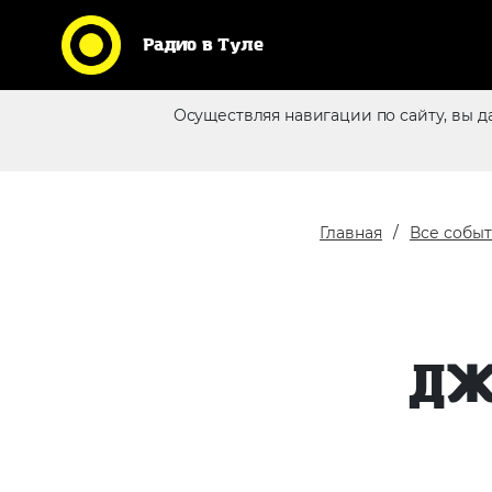
Радио в Туле
Кликни по логотипу любимой
Осуществляя навигации по сайту, вы д
станции и слушай радио
Реклама в эфире
online
Главная
Все собы
ДЖ