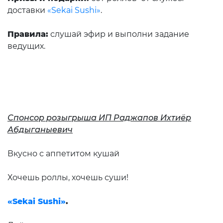
доставки
«Sekai Sushi»
.
Правила:
слушай эфир и выполни задание
ведущих.
Спонсор розыгрыша ИП Раджапов Ихтиёр
Абдыганыевич
Вкусно с аппетитом кушай
Хочешь роллы, хочешь суши!
«Sekai Sushi»
.