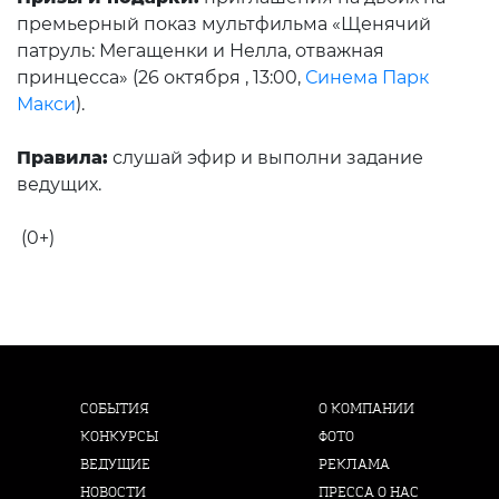
премьерный показ мультфильма «Щенячий
патруль: Мегащенки и Нелла, отважная
принцесса» (26 октября , 13:00,
Синема Парк
Макси
).
Правила:
слушай эфир и выполни задание
ведущих.
(0+)
СОБЫТИЯ
О КОМПАНИИ
КОНКУРСЫ
ФОТО
ВЕДУЩИЕ
РЕКЛАМА
НОВОСТИ
ПРЕССА О НАС