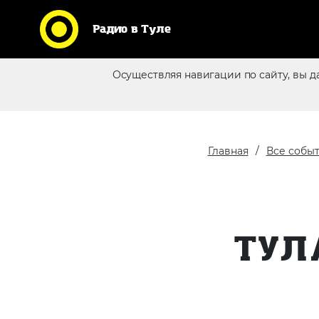
Радио в Туле
Кликни по логотипу любимой
Осуществляя навигации по сайту, вы д
станции и слушай радио
Реклама в эфире
online
Главная
Все собы
ТУЛ