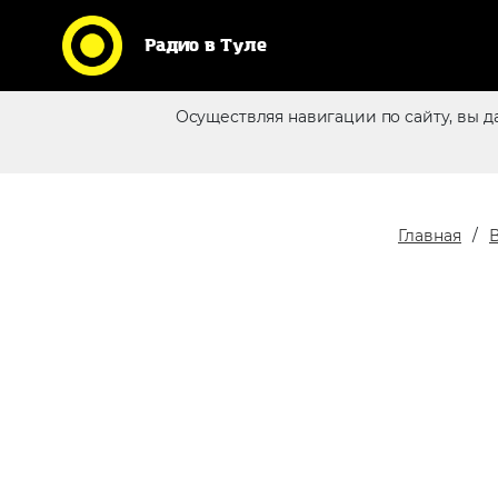
Радио в Туле
Кликни по логотипу любимой
Осуществляя навигации по сайту, вы д
станции и слушай радио
Реклама в эфире
online
Главная