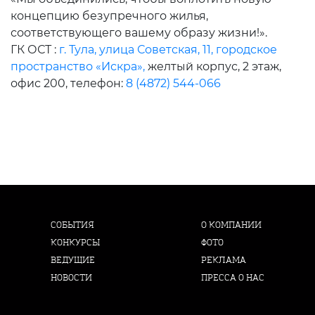
концепцию безупречного жилья,
соответствующего вашему образу жизни!».
ГК ОСТ :
г. Тула, улица Советская, 11, городское
пространство «Искра»,
желтый корпус, 2 этаж,
офис 200, телефон:
8 (4872) 544-066
СОБЫТИЯ
О КОМПАНИИ
КОНКУРСЫ
ФОТО
ВЕДУЩИЕ
РЕКЛАМА
НОВОСТИ
ПРЕССА О НАС