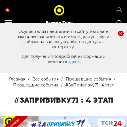
Радио в Туле
Осуществляя навигации по сайту, вы даете
нам право запоминать и иметь доступ к куки-
файлам на вашем устройстве доступа к
8 (4872) 250 470
Реклама в эфире
интернету.
Для получения подробной информации
щелкните
здесь.
Главная
Все события
Прошедшие события
Прошедшие события
#ЗаПрививку71 : 4 этап
#ЗАПРИВИВКУ71 : 4 ЭТАП